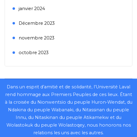
janvier 2024
Décembre 2023
novembre 2023
octobre 2023
Dans un esprit d’amitié et de solidarité, l’Université Laval
rend hommage aux Premiers Peuples de ces lieux. Étant
à la croisée du Nionwentsïo du peuple Huron-Wendat, du
Ndakina du peuple Wabanaki, du Nitassinan du peuple
Innu, du Nitaskinan du peuple Atikamekw et du
Wolastokuk du peuple Wolastoqey, nous honorons nos
relations les uns avec les autres.