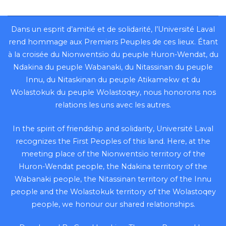
Dans un esprit d’amitié et de solidarité, l’Université Laval
rend hommage aux Premiers Peuples de ces lieux. Étant
à la croisée du Nionwentsïo du peuple Huron-Wendat, du
Ndakina du peuple Wabanaki, du Nitassinan du peuple
Innu, du Nitaskinan du peuple Atikamekw et du
Wolastokuk du peuple Wolastoqey, nous honorons nos
relations les uns avec les autres.
In the spirit of friendship and solidarity, Université Laval
recognizes the First Peoples of this land. Here, at the
meeting place of the Nionwentsïo territory of the
Huron-Wendat people, the Ndakina territory of the
Wabanaki people, the Nitassinan territory of the Innu
people and the Wolastokuk territory of the Wolastoqey
people, we honour our shared relationships.