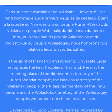
Dans un esprit d’amitié et de solidarité, l’Université Laval
rend hommage aux Premiers Peuples de ces lieux. Étant
à la croisée du Nionwentsïo du peuple Huron-Wendat, du
Ndakina du peuple Wabanaki, du Nitassinan du peuple
Innu, du Nitaskinan du peuple Atikamekw et du
Wolastokuk du peuple Wolastoqey, nous honorons nos
relations les uns avec les autres.
In the spirit of friendship and solidarity, Université Laval
recognizes the First Peoples of this land. Here, at the
meeting place of the Nionwentsïo territory of the
Huron-Wendat people, the Ndakina territory of the
Wabanaki people, the Nitassinan territory of the Innu
people and the Wolastokuk territory of the Wolastoqey
people, we honour our shared relationships.
Developed By
Good Looking Themes
.
Powered by