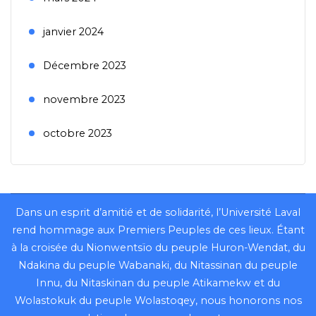
janvier 2024
Décembre 2023
novembre 2023
octobre 2023
Dans un esprit d’amitié et de solidarité, l’Université Laval
rend hommage aux Premiers Peuples de ces lieux. Étant
à la croisée du Nionwentsïo du peuple Huron-Wendat, du
Ndakina du peuple Wabanaki, du Nitassinan du peuple
Innu, du Nitaskinan du peuple Atikamekw et du
Wolastokuk du peuple Wolastoqey, nous honorons nos