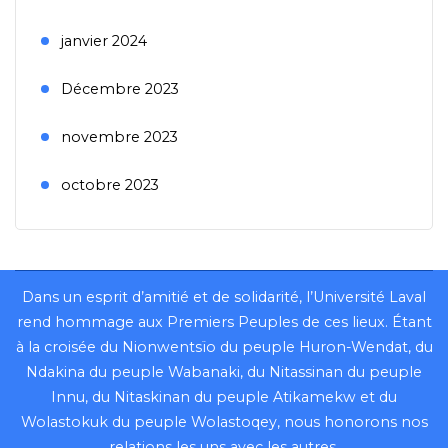
janvier 2024
Décembre 2023
novembre 2023
octobre 2023
Dans un esprit d’amitié et de solidarité, l’Université Laval
rend hommage aux Premiers Peuples de ces lieux. Étant
à la croisée du Nionwentsïo du peuple Huron-Wendat, du
Ndakina du peuple Wabanaki, du Nitassinan du peuple
Innu, du Nitaskinan du peuple Atikamekw et du
Wolastokuk du peuple Wolastoqey, nous honorons nos
relations les uns avec les autres.